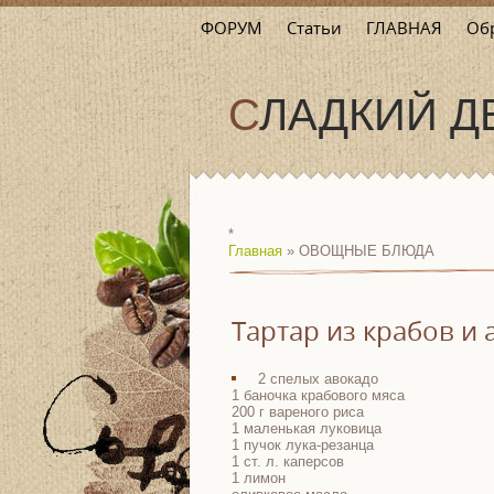
ФОРУМ
Статьи
ГЛАВНАЯ
Обр
СЛАДКИЙ 
*
Главная
»
ОВОЩНЫЕ БЛЮДА
Тартар из крабов и 
2 спелых авокадо
1 баночка крабового мяса
200 г вареного риса
1 маленькая луковица
1 пучок лука-резанца
1 ст. л. каперсов
1 лимон