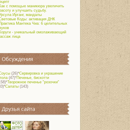
ецепт
Как с помощью маникюра увеличить
расоту и улучшить судьбу.
Урсула Ирганг, мандалы
Световые Коды: активация ДНК
Практика Мантека Чиа: 6 целительных
вуков
Коруги - уникальный омолаживающий
ассаж лица
Обсуждения
Соусы
(26)
*
Сервировка и украшение
тола
(47)
*
Печенье, бискотти
158)
*
Творожное печенье "розочки"
33)
*
Салаты
(143)
Друзья сайта