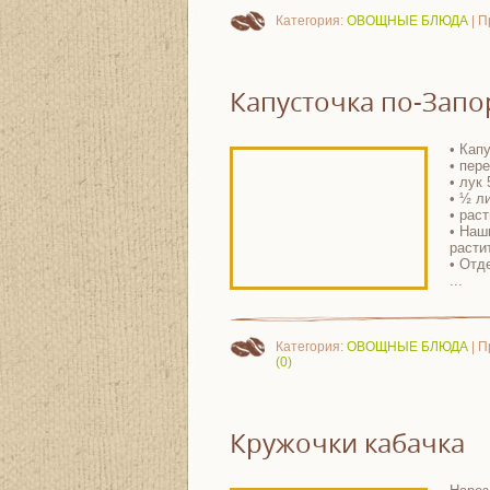
Категория:
ОВОЩНЫЕ БЛЮДА
| П
Капусточка по-Зап
• Капу
• пер
• лук 
• ½ л
• рас
• Наш
расти
• Отд
...
Категория:
ОВОЩНЫЕ БЛЮДА
| П
(0)
Кружочки кабачка