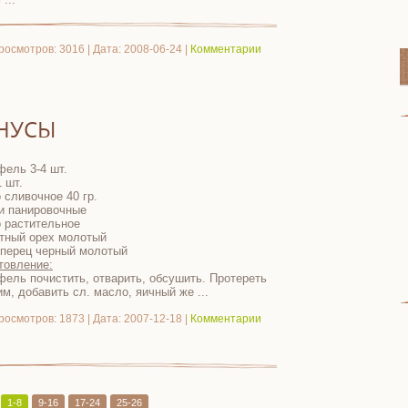
росмотров: 3016 | Дата:
2008-06-24
|
Комментарии
НУСЫ
фель 3-4 шт.
1 шт.
 сливочное 40 гр.
и панировочные
 растительное
тный орех молотый
 перец черный молотый
товление:
фель почистить, отварить, обсушить. Протереть
им, добавить сл. масло, яичный же
...
росмотров: 1873 | Дата:
2007-12-18
|
Комментарии
1-8
9-16
17-24
25-26