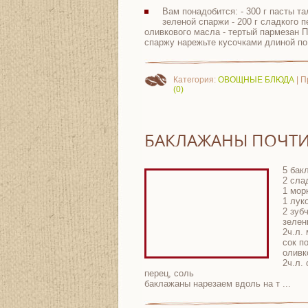
Вам понадобится: - 300 г пасты та
зеленой спаржи - 200 г сладкого пе
оливкового масла - тертый пармезан П
спаржу нарежьте кусочками длиной по
Категория:
ОВОЩНЫЕ БЛЮДА
| П
(0)
БАКЛАЖАНЫ ПОЧТИ
5 бак
2 сла
1 мор
1 лук
2 зуб
зелен
2ч.л.
сок п
оливк
2ч.л.
перец, соль
баклажаны нарезаем вдоль на т
...