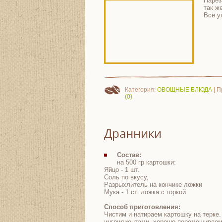
Нарез
так ж
Всё у
Категория:
ОВОЩНЫЕ БЛЮДА
| П
(0)
Дранники
Состав:
на 500 гр картошки:
Яйцо - 1 шт.
Соль по вкусу,
Разрыхлитель на кончике ложки
Мука - 1 ст. ложка с горкой
Способ приготовления:
Чистим и натираем картошку на терк
ингридиентами, хорошо перемешивае