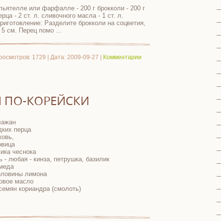
льятелле или фарфалле - 200 г брокколи - 200 г
рца - 2 ст. л. сливочного масла - 1 ст. л.
риготовление: Разделите брокколи на соцветия,
 5 см. Перец помо
...
росмотров: 1729 | Дата:
2009-09-27
|
Комментарии
 ПО-КОРЕЙСКИ
лажан
дких перца
ковь,
овица
чика чеснока
ь - любая - кинза, петрушка, базилик
 меда
оловины лимона
овое масло
 семян кориандра (смолоть)