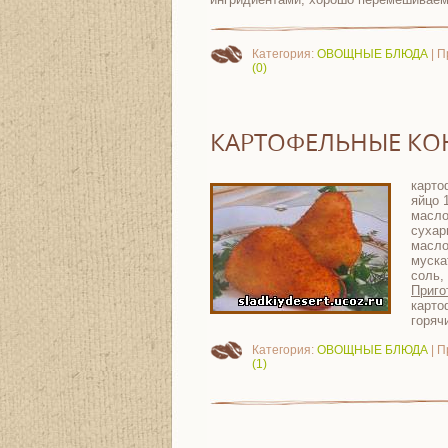
Категория:
ОВОЩНЫЕ БЛЮДА
| П
(0)
КАРТОФЕЛЬНЫЕ КО
карто
яйцо 
масло
сухар
масло
муска
соль,
Приго
карто
горяч
Категория:
ОВОЩНЫЕ БЛЮДА
| П
(1)