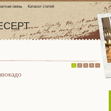
атная связь
Каталог статей
ДЕСЕРТ
1
2
3
4
»
авокадо