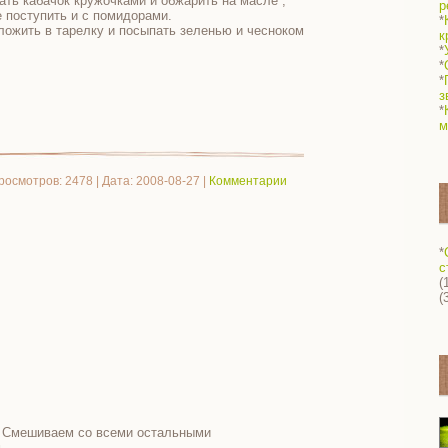
ать кабачок кружочками и обжарить на масле ,
р
е поступить и с помидорами.
*
ложить в тарелку и посыпать зеленью и чесноком
к
*
*
*
з
*
м
росмотров: 2478 | Дата:
2008-08-27
|
Комментарии
*
с
(
(
е. Смешиваем со всеми остальными
м
...