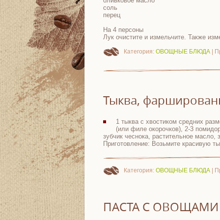
оливковое масло
соль
перец
На 4 персоны
Лук очистите и измельчите. Также из
Категория:
ОВОЩНЫЕ БЛЮДА
| П
Тыква, фарширован
1 тыква с хвостиком средних разм
(или филе окорочков), 2-3 помидор
зубчик чеснока, растительное масло,
Приготовление: Возьмите красивую ты
Категория:
ОВОЩНЫЕ БЛЮДА
| П
ПАСТА С ОВОЩАМИ